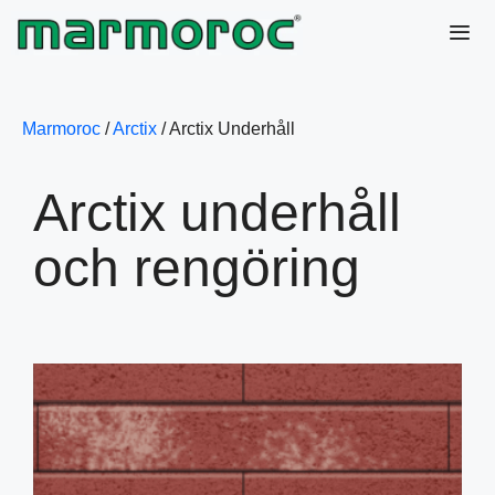
Hoppa
till
innehåll
Me
Marmoroc
/
Arctix
/
Arctix Underhåll
Arctix underhåll
och rengöring