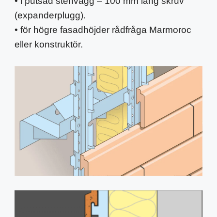
• i putsad stenvägg – 100 mm lång skruv
(expanderplugg).
• för högre fasadhöjder rådfråga Marmoroc
eller konstruktör.