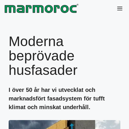
Hoppa
till
innehåll
Me
Moderna
beprövade
husfasader
I över 50 år har vi utvecklat och
marknadsfört fasadsystem för tufft
klimat och minskat underhåll.