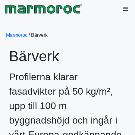
Hoppa
till
innehåll
Me
Marmoroc
/
Bärverk
Bärverk
Profilerna klarar
fasadvikter på 50 kg/m²,
upp till 100 m
byggnadshöjd och ingår i
vårt Europa-godkännande